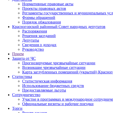
Нормативные правовые акты
Проекты правовых актов
Регламенты государственных и муниципальных усл
Формы обращений
Порядок обжалования
Красногорский районный Совет народных депутатов
Распоряжения
Решения заседаний
Депутаты
Сведения о доходах
Руководство
Прием
Защита от ЧС
Прогнозируемые чрезвычайные ситуации
Возникшие чрезвычайные ситуации
Карта заглубленных помещений (укрытий) Красног
Статистика
Статистическая информация
Использование бюджетных средств
Предоставляемые льготы
Сотрудничество
Участие в программах и международное сотруднич
Официальные визиты и рабочие поездки
Торги
Реестр заказов