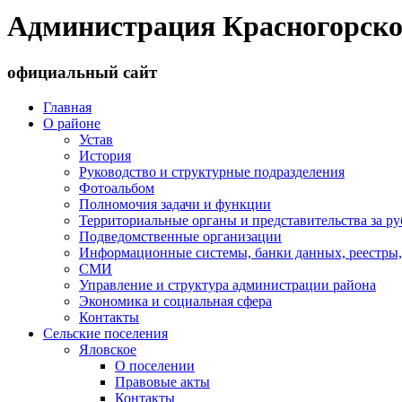
Администрация Красногорско
официальный сайт
Главная
О районе
Устав
История
Руководство и структурные подразделения
Фотоальбом
Полномочия задачи и функции
Территориальные органы и представительства за р
Подведомственные организации
Информационные системы, банки данных, реестры,
СМИ
Управление и структура администрации района
Экономика и социальная сфера
Контакты
Сельские поселения
Яловское
О поселении
Правовые акты
Контакты