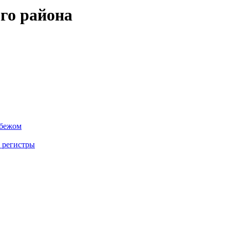
го района
убежом
 регистры