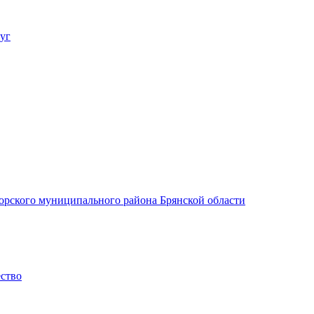
уг
орского муниципального района Брянской области
ество