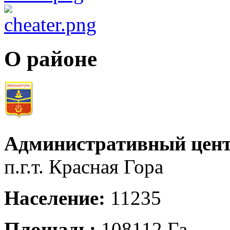
О районе
Административный цент
п.г.т. Красная Гора
Население:
11235
Площадь:
108112 Га