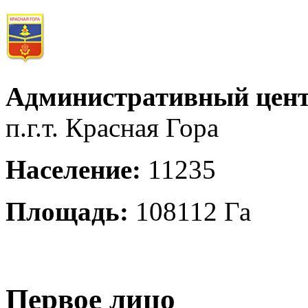
Административный цент
п.г.т. Красная Гора
Население:
11235
Площадь:
108112 Га
Первое лицо