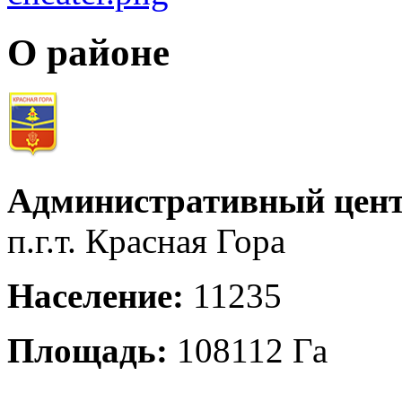
О районе
Административный цент
п.г.т. Красная Гора
Население:
11235
Площадь:
108112 Га