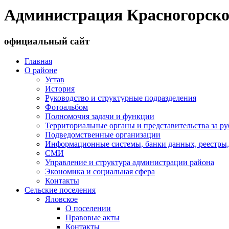
Администрация Красногорско
официальный сайт
Главная
О районе
Устав
История
Руководство и структурные подразделения
Фотоальбом
Полномочия задачи и функции
Территориальные органы и представительства за р
Подведомственные организации
Информационные системы, банки данных, реестры,
СМИ
Управление и структура администрации района
Экономика и социальная сфера
Контакты
Сельские поселения
Яловское
О поселении
Правовые акты
Контакты