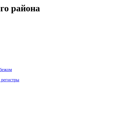
го района
убежом
 регистры