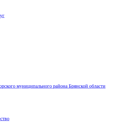
уг
орского муниципального района Брянской области
ество