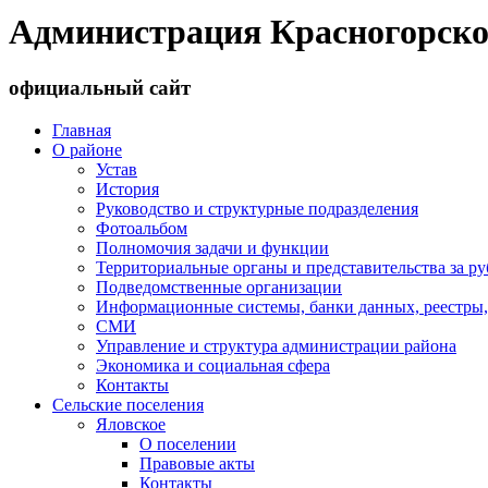
Администрация Красногорско
официальный сайт
Главная
О районе
Устав
История
Руководство и структурные подразделения
Фотоальбом
Полномочия задачи и функции
Территориальные органы и представительства за р
Подведомственные организации
Информационные системы, банки данных, реестры,
СМИ
Управление и структура администрации района
Экономика и социальная сфера
Контакты
Сельские поселения
Яловское
О поселении
Правовые акты
Контакты