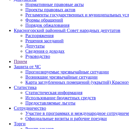
Нормативные правовые акты
Проекты правовых актов
Регламенты государственных и муниципальных усл
Формы обращений
Порядок обжалования
Красногорский районный Совет народных депутатов
Распоряжения
Решения заседаний
Депутаты
Сведения о доходах
Руководство
Прием
Защита от ЧС
Прогнозируемые чрезвычайные ситуации
Возникшие чрезвычайные ситуации
Карта заглубленных помещений (укрытий) Красног
Статистика
Статистическая информация
Использование бюджетных средств
Предоставляемые льготы
Сотрудничество
Участие в программах и международное сотруднич
Официальные визиты и рабочие поездки
Торги
Реестр заказов