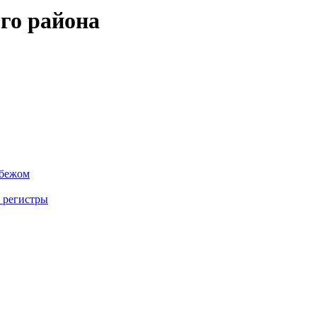
го района
убежом
 регистры