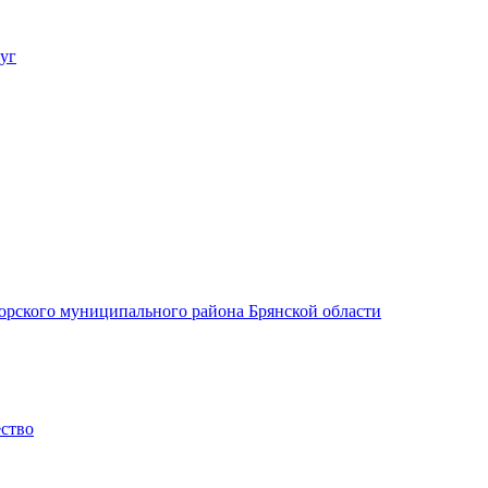
уг
орского муниципального района Брянской области
ество