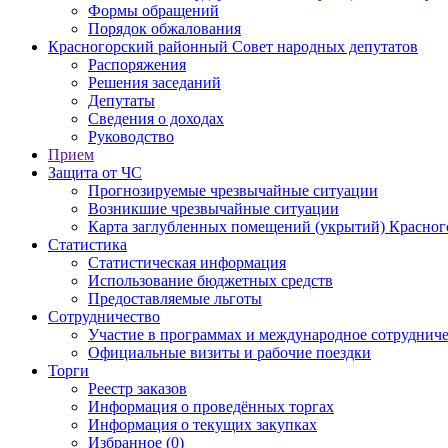
Формы обращений
Порядок обжалования
Красногорский районный Совет народных депутатов
Распоряжения
Решения заседаний
Депутаты
Сведения о доходах
Руководство
Прием
Защита от ЧС
Прогнозируемые чрезвычайные ситуации
Возникшие чрезвычайные ситуации
Карта заглубленных помещений (укрытий) Красног
Статистика
Статистическая информация
Использование бюджетных средств
Предоставляемые льготы
Сотрудничество
Участие в программах и международное сотруднич
Официальные визиты и рабочие поездки
Торги
Реестр заказов
Информация о проведённых торгах
Информация о текущих закупках
Избранное (0)