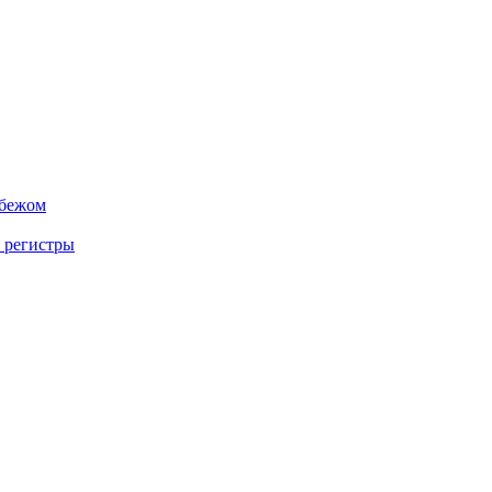
убежом
 регистры