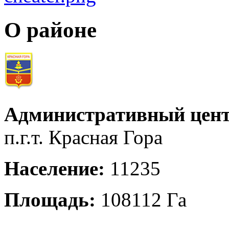
О районе
Административный цент
п.г.т. Красная Гора
Население:
11235
Площадь:
108112 Га