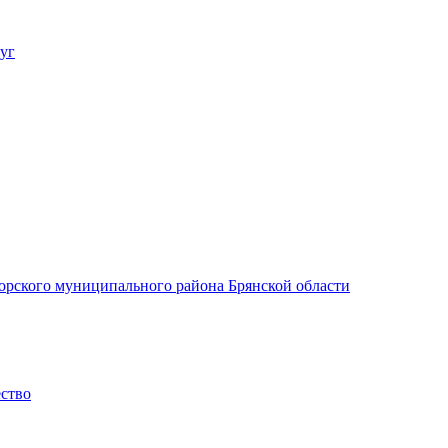
уг
орского муниципального района Брянской области
ество