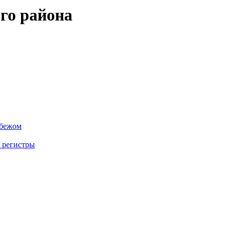
го района
убежом
 регистры