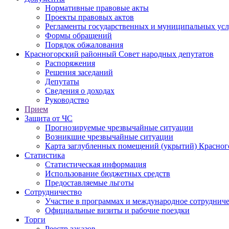
Нормативные правовые акты
Проекты правовых актов
Регламенты государственных и муниципальных усл
Формы обращений
Порядок обжалования
Красногорский районный Совет народных депутатов
Распоряжения
Решения заседаний
Депутаты
Сведения о доходах
Руководство
Прием
Защита от ЧС
Прогнозируемые чрезвычайные ситуации
Возникшие чрезвычайные ситуации
Карта заглубленных помещений (укрытий) Красног
Статистика
Статистическая информация
Использование бюджетных средств
Предоставляемые льготы
Сотрудничество
Участие в программах и международное сотруднич
Официальные визиты и рабочие поездки
Торги
Реестр заказов