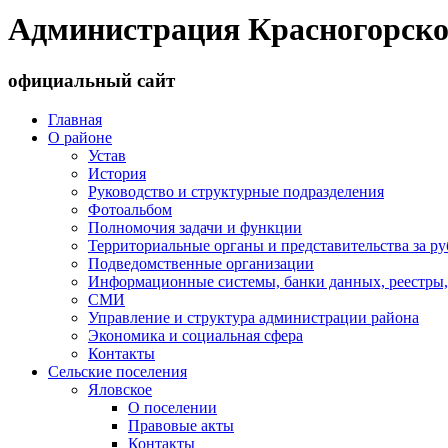
Администрация Красногорско
официальный сайт
Главная
О районе
Устав
История
Руководство и структурные подразделения
Фотоальбом
Полномочия задачи и функции
Территориальные органы и представительства за р
Подведомственные организации
Информационные системы, банки данных, реестры,
СМИ
Управление и структура администрации района
Экономика и социальная сфера
Контакты
Сельские поселения
Яловское
О поселении
Правовые акты
Контакты