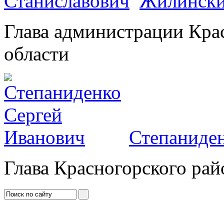
Жилински
Глава администрации Кра
области
Степаниден
Глава Красногорского рай