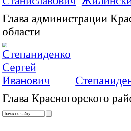
Жилински
Глава администрации Кра
области
Степаниден
Глава Красногорского рай