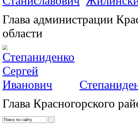
Жилински
Глава администрации Кра
области
Степаниден
Глава Красногорского рай