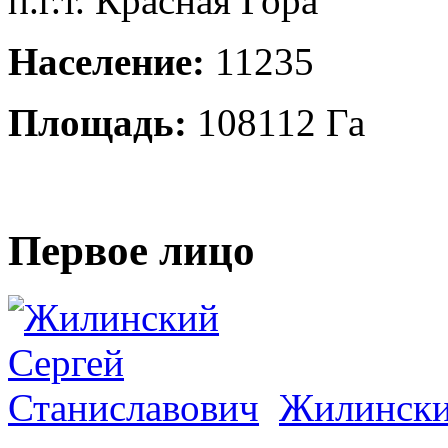
п.г.т. Красная Гора
Население:
11235
Площадь:
108112 Га
Первое лицо
Жилински