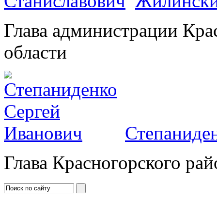
Жилински
Глава администрации Кра
области
Степаниден
Глава Красногорского рай