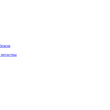
убежом
 регистры