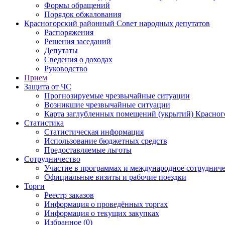
Формы обращений
Порядок обжалования
Красногорский районный Совет народных депутатов
Распоряжения
Решения заседаний
Депутаты
Сведения о доходах
Руководство
Прием
Защита от ЧС
Прогнозируемые чрезвычайные ситуации
Возникшие чрезвычайные ситуации
Карта заглубленных помещений (укрытий) Красног
Статистика
Статистическая информация
Использование бюджетных средств
Предоставляемые льготы
Сотрудничество
Участие в программах и международное сотруднич
Официальные визиты и рабочие поездки
Торги
Реестр заказов
Информация о проведённых торгах
Информация о текущих закупках
Избранное (0)