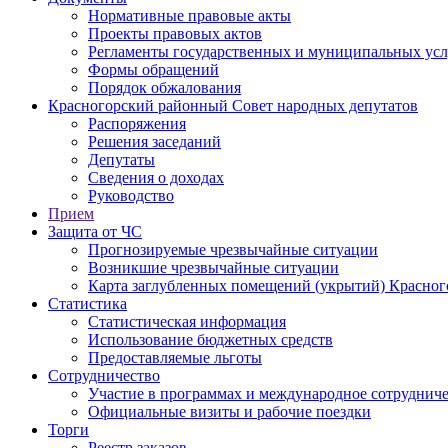
Нормативные правовые акты
Проекты правовых актов
Регламенты государственных и муниципальных усл
Формы обращений
Порядок обжалования
Красногорский районный Совет народных депутатов
Распоряжения
Решения заседаний
Депутаты
Сведения о доходах
Руководство
Прием
Защита от ЧС
Прогнозируемые чрезвычайные ситуации
Возникшие чрезвычайные ситуации
Карта заглубленных помещений (укрытий) Красног
Статистика
Статистическая информация
Использование бюджетных средств
Предоставляемые льготы
Сотрудничество
Участие в программах и международное сотруднич
Официальные визиты и рабочие поездки
Торги
Реестр заказов