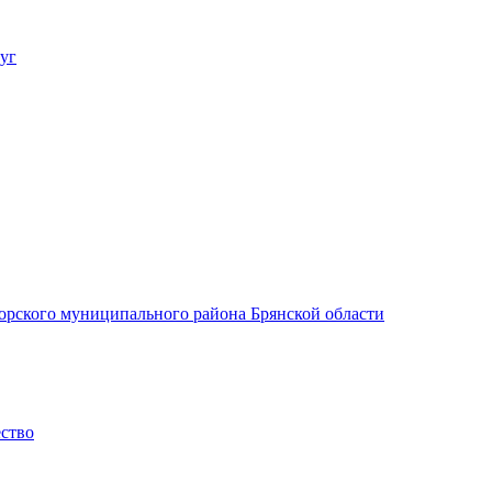
уг
орского муниципального района Брянской области
ество