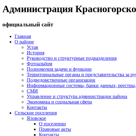
Администрация Красногорско
официальный сайт
Главная
О районе
Устав
История
Руководство и структурные подразделения
Фотоальбом
Полномочия задачи и функции
Территориальные органы и представительства за р
Подведомственные организации
Информационные системы, банки данных, реестры,
СМИ
Управление и структура администрации района
Экономика и социальная сфера
Контакты
Сельские поселения
Яловское
О поселении
Правовые акты
Контакты