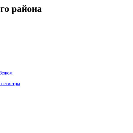
го района
убежом
 регистры