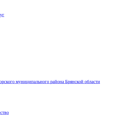
уг
орского муниципального района Брянской области
ество