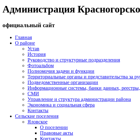
Администрация Красногорско
официальный сайт
Главная
О районе
Устав
История
Руководство и структурные подразделения
Фотоальбом
Полномочия задачи и функции
Территориальные органы и представительства за р
Подведомственные организации
Информационные системы, банки данных, реестры,
СМИ
Управление и структура администрации района
Экономика и социальная сфера
Контакты
Сельские поселения
Яловское
О поселении
Правовые акты
Контакты