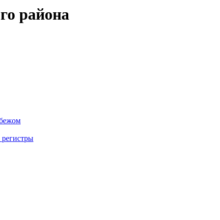
го района
убежом
 регистры