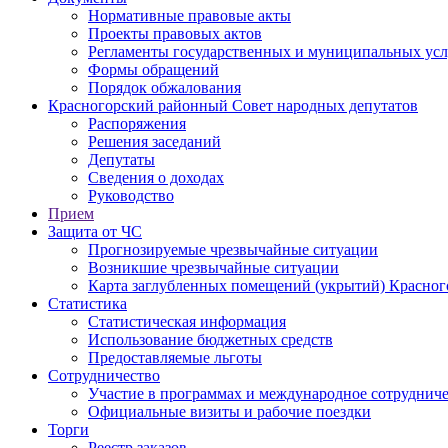
Нормативные правовые акты
Проекты правовых актов
Регламенты государственных и муниципальных усл
Формы обращений
Порядок обжалования
Красногорский районный Совет народных депутатов
Распоряжения
Решения заседаний
Депутаты
Сведения о доходах
Руководство
Прием
Защита от ЧС
Прогнозируемые чрезвычайные ситуации
Возникшие чрезвычайные ситуации
Карта заглубленных помещений (укрытий) Красног
Статистика
Статистическая информация
Использование бюджетных средств
Предоставляемые льготы
Сотрудничество
Участие в программах и международное сотруднич
Официальные визиты и рабочие поездки
Торги
Реестр заказов