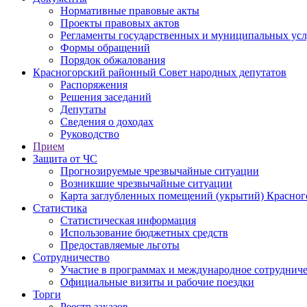
Нормативные правовые акты
Проекты правовых актов
Регламенты государственных и муниципальных усл
Формы обращений
Порядок обжалования
Красногорский районный Совет народных депутатов
Распоряжения
Решения заседаний
Депутаты
Сведения о доходах
Руководство
Прием
Защита от ЧС
Прогнозируемые чрезвычайные ситуации
Возникшие чрезвычайные ситуации
Карта заглубленных помещений (укрытий) Красног
Статистика
Статистическая информация
Использование бюджетных средств
Предоставляемые льготы
Сотрудничество
Участие в программах и международное сотруднич
Официальные визиты и рабочие поездки
Торги
Реестр заказов