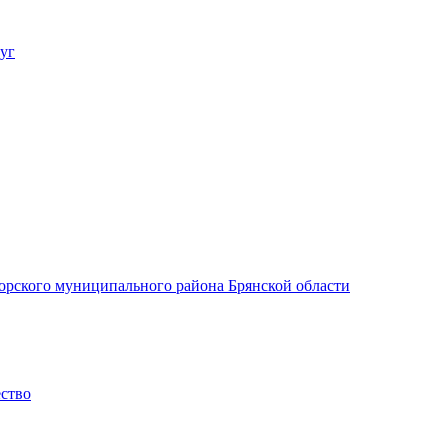
уг
орского муниципального района Брянской области
ество