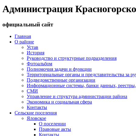
Администрация Красногорско
официальный сайт
Главная
О районе
Устав
История
Руководство и структурные подразделения
Фотоальбом
Полномочия задачи и функции
Территориальные органы и представительства за р
Подведомственные организации
Информационные системы, банки данных, реестры,
СМИ
Управление и структура администрации района
Экономика и социальная сфера
Контакты
Сельские поселения
Яловское
О поселении
Правовые акты
Контакты