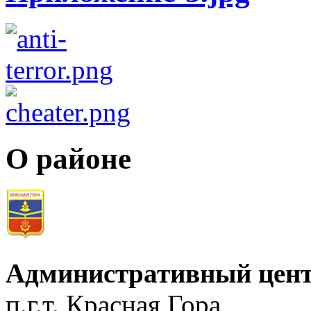
О районе
Административный цент
п.г.т. Красная Гора