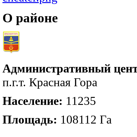
О районе
Административный цент
п.г.т. Красная Гора
Население:
11235
Площадь:
108112 Га