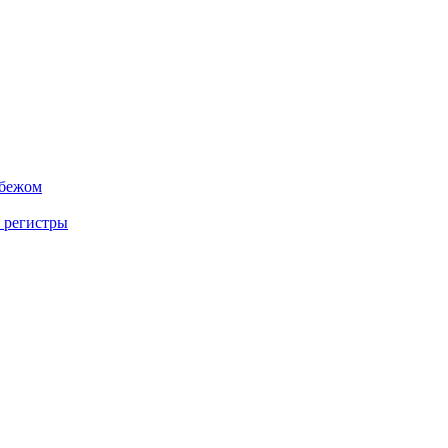
убежом
 регистры