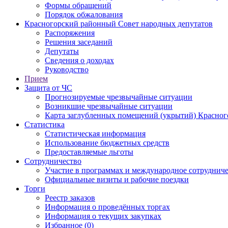
Формы обращений
Порядок обжалования
Красногорский районный Совет народных депутатов
Распоряжения
Решения заседаний
Депутаты
Сведения о доходах
Руководство
Прием
Защита от ЧС
Прогнозируемые чрезвычайные ситуации
Возникшие чрезвычайные ситуации
Карта заглубленных помещений (укрытий) Красног
Статистика
Статистическая информация
Использование бюджетных средств
Предоставляемые льготы
Сотрудничество
Участие в программах и международное сотруднич
Официальные визиты и рабочие поездки
Торги
Реестр заказов
Информация о проведённых торгах
Информация о текущих закупках
Избранное (0)