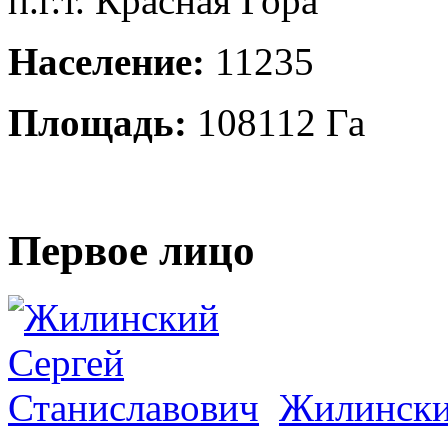
п.г.т. Красная Гора
Население:
11235
Площадь:
108112 Га
Первое лицо
Жилински