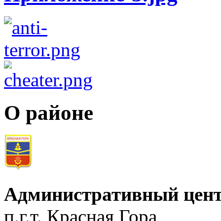
О районе
Административный цент
п.г.т. Красная Гора