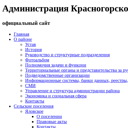
Администрация Красногорско
официальный сайт
Главная
О районе
Устав
История
Руководство и структурные подразделения
Фотоальбом
Полномочия задачи и функции
Территориальные органы и представительства за р
Подведомственные организации
Информационные системы, банки данных, реестры,
СМИ
Управление и структура администрации района
Экономика и социальная сфера
Контакты
Сельские поселения
Яловское
О поселении
Правовые акты
Контакты