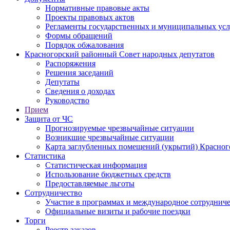
Нормативные правовые акты
Проекты правовых актов
Регламенты государственных и муниципальных усл
Формы обращений
Порядок обжалования
Красногорский районный Совет народных депутатов
Распоряжения
Решения заседаний
Депутаты
Сведения о доходах
Руководство
Прием
Защита от ЧС
Прогнозируемые чрезвычайные ситуации
Возникшие чрезвычайные ситуации
Карта заглубленных помещений (укрытий) Красног
Статистика
Статистическая информация
Использование бюджетных средств
Предоставляемые льготы
Сотрудничество
Участие в программах и международное сотруднич
Официальные визиты и рабочие поездки
Торги
Реестр заказов