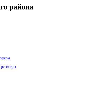
го района
убежом
 регистры