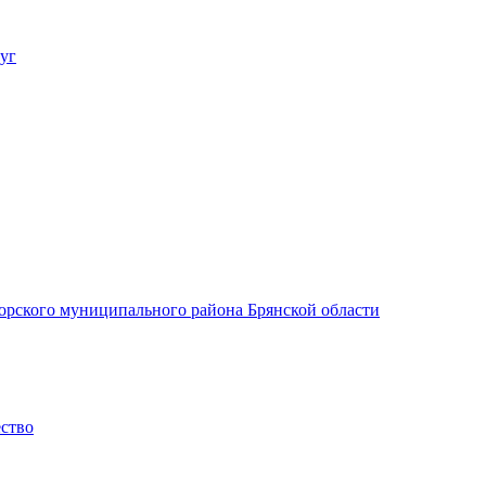
уг
орского муниципального района Брянской области
ество