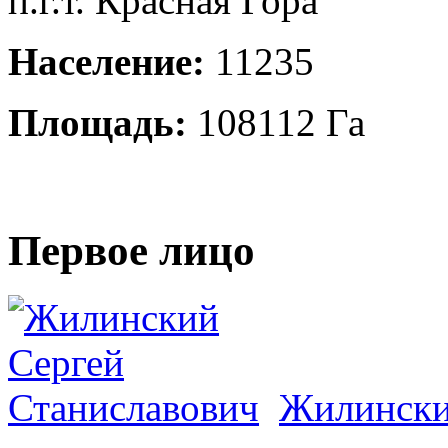
п.г.т. Красная Гора
Население:
11235
Площадь:
108112 Га
Первое лицо
Жилински