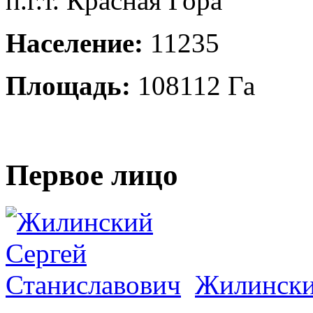
п.г.т. Красная Гора
Население:
11235
Площадь:
108112 Га
Первое лицо
Жилински