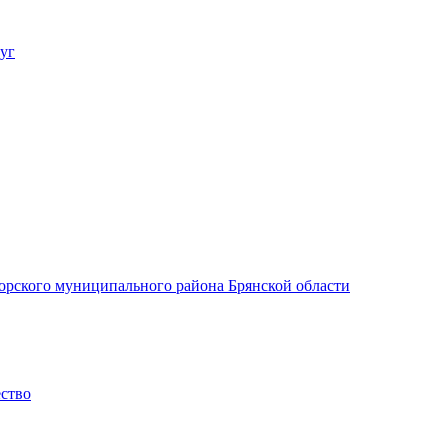
уг
орского муниципального района Брянской области
ество