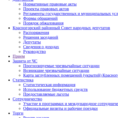
Нормативные правовые акты
Проекты правовых актов
Регламенты государственных и муниципальных усл
Формы обращений
Порядок обжалования
Красногорский районный Совет народных депутатов
Распоряжения
Решения заседаний
Депутаты
Сведения о доходах
Руководство
Прием
Защита от ЧС
Прогнозируемые чрезвычайные ситуации
Возникшие чрезвычайные ситуации
Карта заглубленных помещений (укрытий) Красног
Статистика
Статистическая информация
Использование бюджетных средств
Предоставляемые льготы
Сотрудничество
Участие в программах и международное сотруднич
Официальные визиты и рабочие поездки
Торги
Реестр заказов