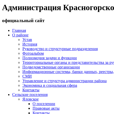
Администрация Красногорско
официальный сайт
Главная
О районе
Устав
История
Руководство и структурные подразделения
Фотоальбом
Полномочия задачи и функции
Территориальные органы и представительства за р
Подведомственные организации
Информационные системы, банки данных, реестры,
СМИ
Управление и структура администрации района
Экономика и социальная сфера
Контакты
Сельские поселения
Яловское
О поселении
Правовые акты
Контакты