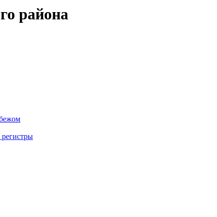
го района
убежом
 регистры