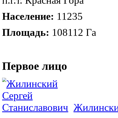
п.г.т. Красная Гора
Население:
11235
Площадь:
108112 Га
Первое лицо
Жилински