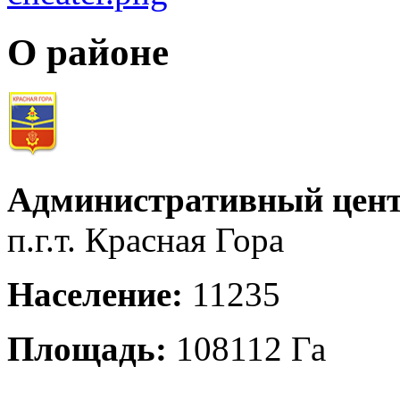
О районе
Административный цент
п.г.т. Красная Гора
Население:
11235
Площадь:
108112 Га