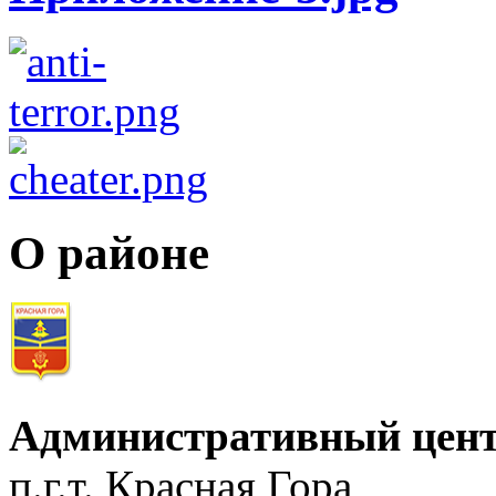
О районе
Административный цент
п.г.т. Красная Гора