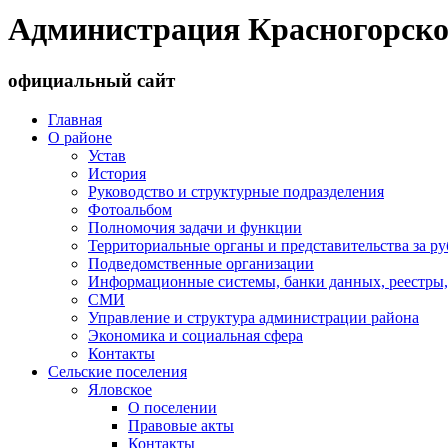
Администрация Красногорско
официальный сайт
Главная
О районе
Устав
История
Руководство и структурные подразделения
Фотоальбом
Полномочия задачи и функции
Территориальные органы и представительства за р
Подведомственные организации
Информационные системы, банки данных, реестры,
СМИ
Управление и структура администрации района
Экономика и социальная сфера
Контакты
Сельские поселения
Яловское
О поселении
Правовые акты
Контакты