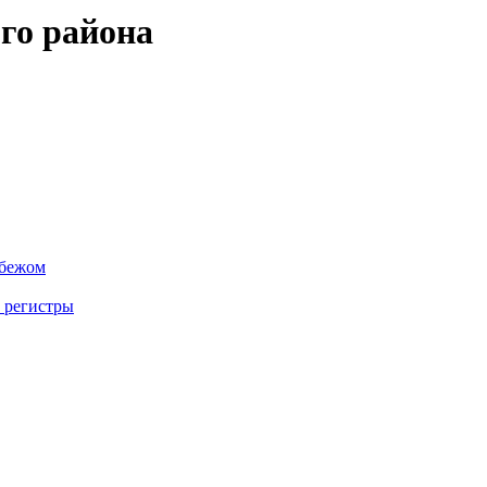
го района
убежом
 регистры