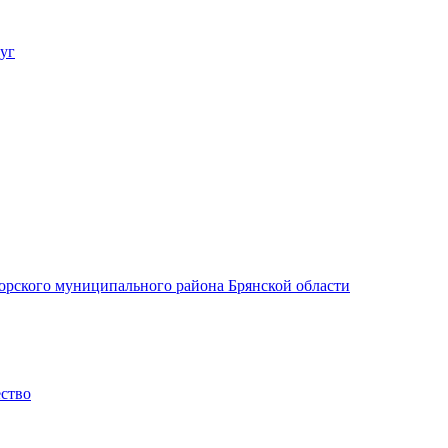
уг
орского муниципального района Брянской области
ество