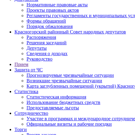
Нормативные правовые акты
Проекты правовых актов
Регламенты государственных и муниципальных усл
Формы обращений
Порядок обжалования
Красногорский районный Совет народных депутатов
Распоряжения
Решения заседаний
Депутаты
Сведения о доходах
Руководство
Прием
Защита от ЧС
Прогнозируемые чрезвычайные ситуации
Возникшие чрезвычайные ситуации
Карта заглубленных помещений (укрытий) Красног
Статистика
Статистическая информация
Использование бюджетных средств
Предоставляемые льготы
Сотрудничество
Участие в программах и международное сотруднич
Официальные визиты и рабочие поездки
Торги
Реестр заказов