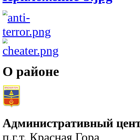
О районе
Административный цент
п.г.т. Красная Гора