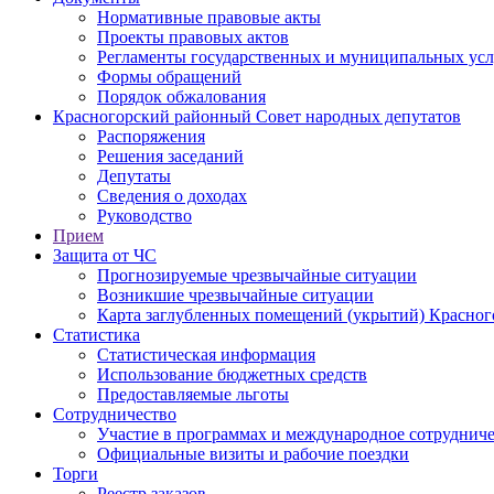
Нормативные правовые акты
Проекты правовых актов
Регламенты государственных и муниципальных усл
Формы обращений
Порядок обжалования
Красногорский районный Совет народных депутатов
Распоряжения
Решения заседаний
Депутаты
Сведения о доходах
Руководство
Прием
Защита от ЧС
Прогнозируемые чрезвычайные ситуации
Возникшие чрезвычайные ситуации
Карта заглубленных помещений (укрытий) Красног
Статистика
Статистическая информация
Использование бюджетных средств
Предоставляемые льготы
Сотрудничество
Участие в программах и международное сотруднич
Официальные визиты и рабочие поездки
Торги
Реестр заказов