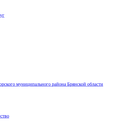
уг
орского муниципального района Брянской области
ество