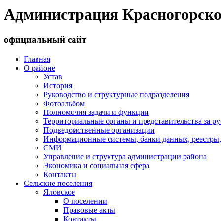
Администрация Красногорско
официальный сайт
Главная
О районе
Устав
История
Руководство и структурные подразделения
Фотоальбом
Полномочия задачи и функции
Территориальные органы и представительства за р
Подведомственные организации
Информационные системы, банки данных, реестры,
СМИ
Управление и структура администрации района
Экономика и социальная сфера
Контакты
Сельские поселения
Яловское
О поселении
Правовые акты
Контакты