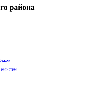
го района
убежом
 регистры