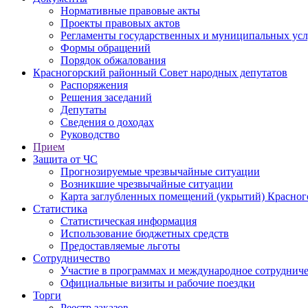
Нормативные правовые акты
Проекты правовых актов
Регламенты государственных и муниципальных усл
Формы обращений
Порядок обжалования
Красногорский районный Совет народных депутатов
Распоряжения
Решения заседаний
Депутаты
Сведения о доходах
Руководство
Прием
Защита от ЧС
Прогнозируемые чрезвычайные ситуации
Возникшие чрезвычайные ситуации
Карта заглубленных помещений (укрытий) Красног
Статистика
Статистическая информация
Использование бюджетных средств
Предоставляемые льготы
Сотрудничество
Участие в программах и международное сотруднич
Официальные визиты и рабочие поездки
Торги
Реестр заказов