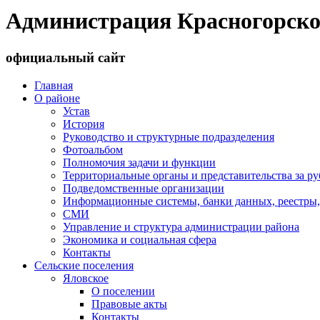
Администрация Красногорско
официальный сайт
Главная
О районе
Устав
История
Руководство и структурные подразделения
Фотоальбом
Полномочия задачи и функции
Территориальные органы и представительства за р
Подведомственные организации
Информационные системы, банки данных, реестры,
СМИ
Управление и структура администрации района
Экономика и социальная сфера
Контакты
Сельские поселения
Яловское
О поселении
Правовые акты
Контакты