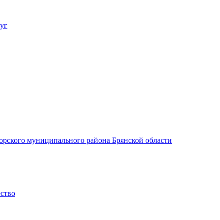
уг
орского муниципального района Брянской области
ество