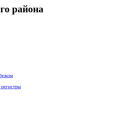
го района
убежом
 регистры