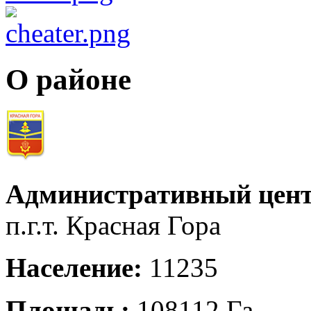
О районе
Административный цент
п.г.т. Красная Гора
Население:
11235
Площадь:
108112 Га