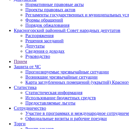
Нормативные правовые акты
Проекты правовых актов
Регламенты государственных и муниципальных усл
Формы обращений
Порядок обжалования
Красногорский районный Совет народных депутатов
Распоряжения
Решения заседаний
Депутаты
Сведения о доходах
Руководство
Прием
Защита от ЧС
Прогнозируемые чрезвычайные ситуации
Возникшие чрезвычайные ситуации
Карта заглубленных помещений (укрытий) Красног
Статистика
Статистическая информация
Использование бюджетных средств
Предоставляемые льготы
Сотрудничество
Участие в программах и международное сотруднич
Официальные визиты и рабочие поездки
Торги
Реестр заказов