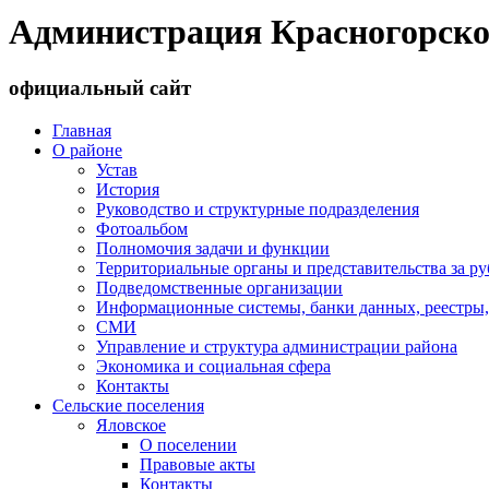
Администрация Красногорско
официальный сайт
Главная
О районе
Устав
История
Руководство и структурные подразделения
Фотоальбом
Полномочия задачи и функции
Территориальные органы и представительства за р
Подведомственные организации
Информационные системы, банки данных, реестры,
СМИ
Управление и структура администрации района
Экономика и социальная сфера
Контакты
Сельские поселения
Яловское
О поселении
Правовые акты
Контакты