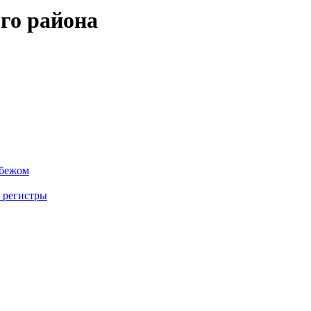
го района
убежом
 регистры