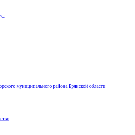
уг
орского муниципального района Брянской области
ество