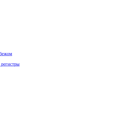
убежом
 регистры