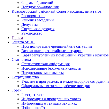
Формы обращений
Порядок обжалования
Красногорский районный Совет народных депутатов
Распоряжения
Решения заседаний
Депутаты
Сведения о доходах
Руководство
Прием
Защита от ЧС
Прогнозируемые чрезвычайные ситуации
Возникшие чрезвычайные ситуации
Карта заглубленных помещений (укрытий) Красног
Статистика
Статистическая информация
Использование бюджетных средств
Предоставляемые льготы
Сотрудничество
Участие в программах и международное сотруднич
Официальные визиты и рабочие поездки
Торги
Реестр заказов
Информация о проведённых торгах
Информация о текущих закупках
Избранное (0)