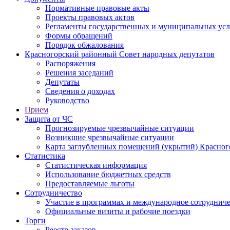
Нормативные правовые акты
Проекты правовых актов
Регламенты государственных и муниципальных усл
Формы обращений
Порядок обжалования
Красногорский районный Совет народных депутатов
Распоряжения
Решения заседаний
Депутаты
Сведения о доходах
Руководство
Прием
Защита от ЧС
Прогнозируемые чрезвычайные ситуации
Возникшие чрезвычайные ситуации
Карта заглубленных помещений (укрытий) Красног
Статистика
Статистическая информация
Использование бюджетных средств
Предоставляемые льготы
Сотрудничество
Участие в программах и международное сотруднич
Официальные визиты и рабочие поездки
Торги
Реестр заказов