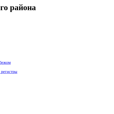
го района
убежом
 регистры