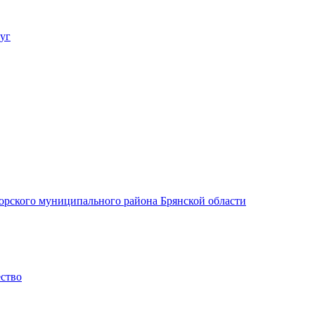
уг
орского муниципального района Брянской области
ество