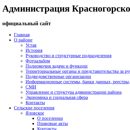
Администрация Красногорско
официальный сайт
Главная
О районе
Устав
История
Руководство и структурные подразделения
Фотоальбом
Полномочия задачи и функции
Территориальные органы и представительства за р
Подведомственные организации
Информационные системы, банки данных, реестры,
СМИ
Управление и структура администрации района
Экономика и социальная сфера
Контакты
Сельские поселения
Яловское
О поселении
Правовые акты
Контакты