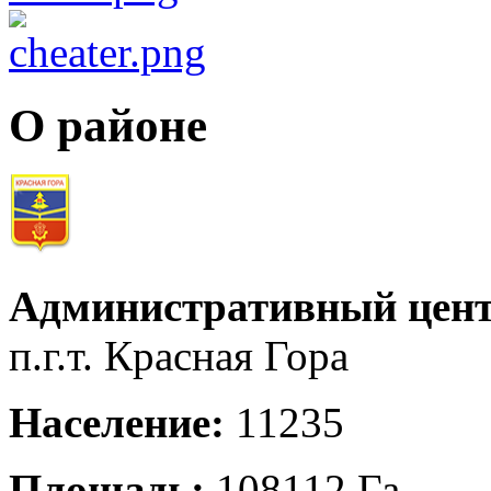
О районе
Административный цент
п.г.т. Красная Гора
Население:
11235
Площадь:
108112 Га