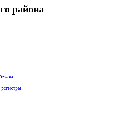
го района
убежом
 регистры