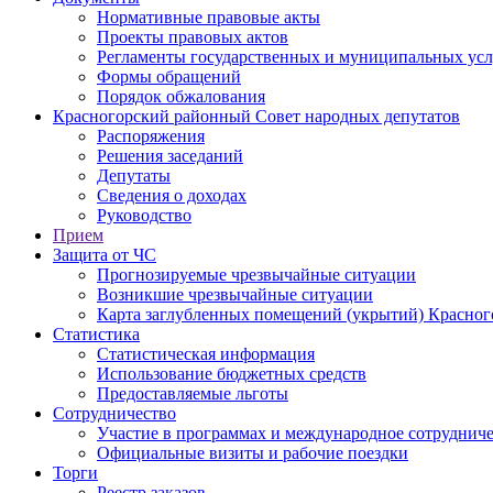
Нормативные правовые акты
Проекты правовых актов
Регламенты государственных и муниципальных усл
Формы обращений
Порядок обжалования
Красногорский районный Совет народных депутатов
Распоряжения
Решения заседаний
Депутаты
Сведения о доходах
Руководство
Прием
Защита от ЧС
Прогнозируемые чрезвычайные ситуации
Возникшие чрезвычайные ситуации
Карта заглубленных помещений (укрытий) Красног
Статистика
Статистическая информация
Использование бюджетных средств
Предоставляемые льготы
Сотрудничество
Участие в программах и международное сотруднич
Официальные визиты и рабочие поездки
Торги
Реестр заказов