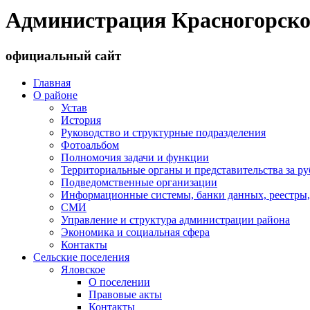
Администрация Красногорско
официальный сайт
Главная
О районе
Устав
История
Руководство и структурные подразделения
Фотоальбом
Полномочия задачи и функции
Территориальные органы и представительства за р
Подведомственные организации
Информационные системы, банки данных, реестры,
СМИ
Управление и структура администрации района
Экономика и социальная сфера
Контакты
Сельские поселения
Яловское
О поселении
Правовые акты
Контакты