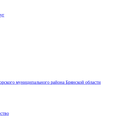
уг
орского муниципального района Брянской области
ество