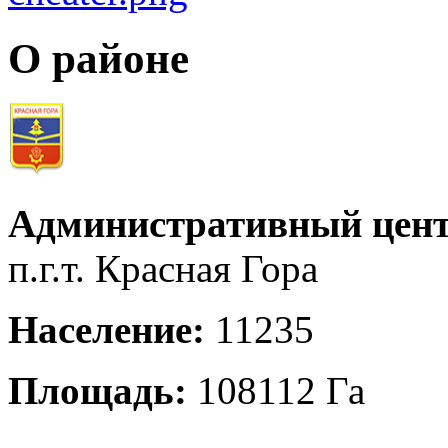
О районе
Административный цент
п.г.т. Красная Гора
Население:
11235
Площадь:
108112 Га