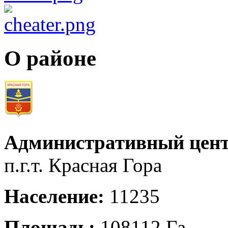
О районе
Административный цент
п.г.т. Красная Гора
Население:
11235
Площадь:
108112 Га