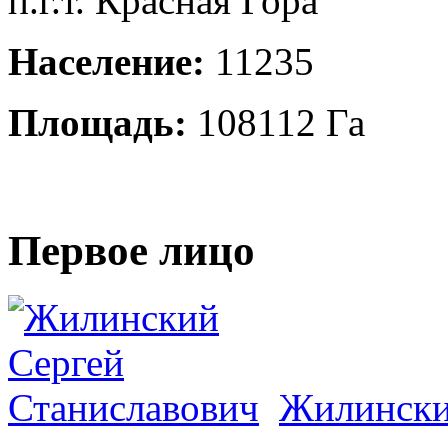
п.г.т. Красная Гора
Население:
11235
Площадь:
108112 Га
Первое лицо
Жилински