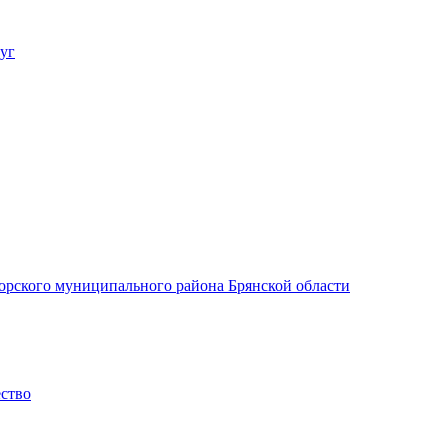
уг
орского муниципального района Брянской области
ество