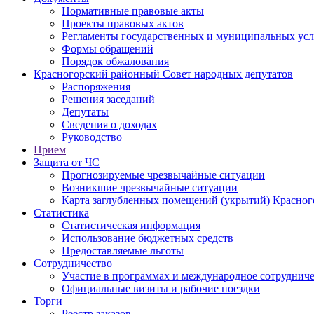
Нормативные правовые акты
Проекты правовых актов
Регламенты государственных и муниципальных усл
Формы обращений
Порядок обжалования
Красногорский районный Совет народных депутатов
Распоряжения
Решения заседаний
Депутаты
Сведения о доходах
Руководство
Прием
Защита от ЧС
Прогнозируемые чрезвычайные ситуации
Возникшие чрезвычайные ситуации
Карта заглубленных помещений (укрытий) Красног
Статистика
Статистическая информация
Использование бюджетных средств
Предоставляемые льготы
Сотрудничество
Участие в программах и международное сотруднич
Официальные визиты и рабочие поездки
Торги
Реестр заказов