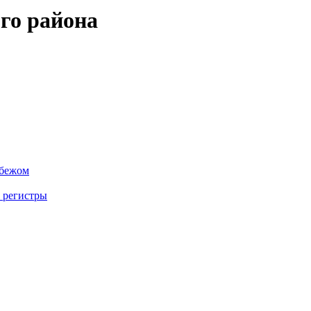
го района
убежом
 регистры