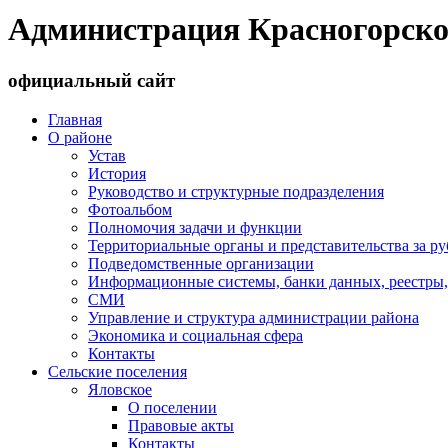
Администрация Красногорско
официальный сайт
Главная
О районе
Устав
История
Руководство и структурные подразделения
Фотоальбом
Полномочия задачи и функции
Территориальные органы и представительства за р
Подведомственные организации
Информационные системы, банки данных, реестры,
СМИ
Управление и структура администрации района
Экономика и социальная сфера
Контакты
Сельские поселения
Яловское
О поселении
Правовые акты
Контакты