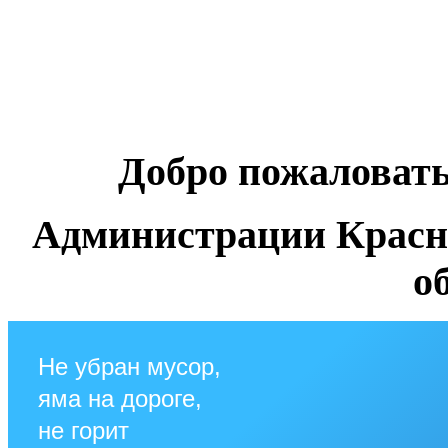
Добро пожаловат
Администрации Красн
о
Не убран мусор,
яма на дороге,
не горит