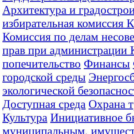
Архитектура и градостро
избирательная комиссия К
Комиссия по делам несов
прав при администрации 
попечительство
Финансы
городской среды
Энергос
экологической безопаснос
Доступная среда
Охрана т
Культура
Инициативное б
муниципальным, имущес