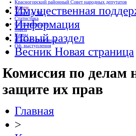
Красногорский районный Совет народных депутатов
Имущественная подде
Прием
Защита от ЧС
Статистика
Информация
Сотрудничество
Торги
Новый раздел
Кадры
Интернет-приемная
Оф. выступления
Весник Новая страница
Комиссия по делам 
защите их прав
Главная
>