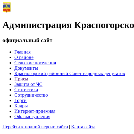
Администрация Красногорско
официальный сайт
Главная
О районе
Сельские поселения
Документы
Красногорский районный Совет народных депутатов
Прием
Защита от ЧС
Статистика
Сотрудничество
Торги
Кадры
Интернет-приемная
Оф. выступления
Перейти к полной версии сайта
|
Карта сайта