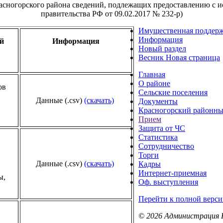
сногорского района сведений, подлежащих предоставлению с ис
правительства РФ от 09.02.2017 № 232-р)
Имущественная поддер
Информация
й
Информация
Новый раздел
Весник Новая страница
Главная
О районе
ов
Сельские поселения
а
Данные (.csv)
(скачать)
Документы
Красногорский районны
Прием
Защита от ЧС
Статистика
Сотрудничество
Торги
Данные (.csv)
(скачать)
Кадры
Интернет-приемная
ы,
Оф. выступления
Перейти к полной верси
© 2026 Администрация 
о