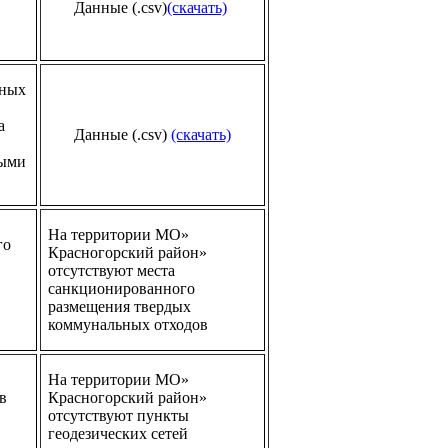
Данные (.csv)
(скачать)
йных
а
Данные (.csv)
(скачать)
ными
На территории МО»
го
Красногорский район»
отсутствуют места
санкционированного
размещения твердых
коммунальных отходов
На территории МО»
в
Красногорский район»
отсутствуют пункты
геодезических сетей