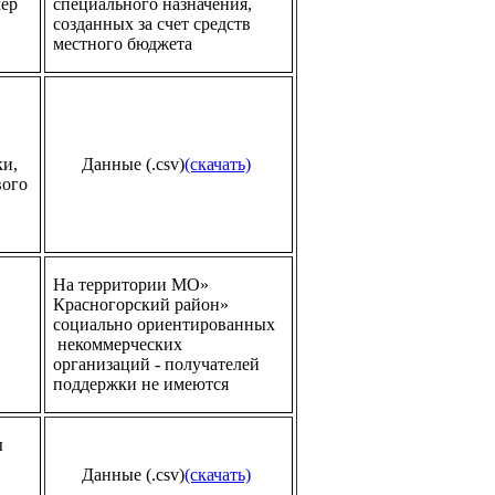
мер
специального назначения,
созданных за счет средств
местного бюджета
ки,
Данные (.csv)
(скачать)
вого
На территории МО»
Красногорский район»
социально ориентированных
некоммерческих
организаций - получателей
поддержки не имеются
ы
Данные (.csv)
(скачать)