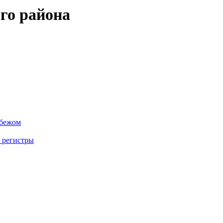
го района
убежом
 регистры