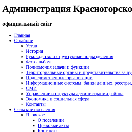
Администрация Красногорско
официальный сайт
Главная
О районе
Устав
История
Руководство и структурные подразделения
Фотоальбом
Полномочия задачи и функции
Территориальные органы и представительства за р
Подведомственные организации
Информационные системы, банки данных, реестры,
СМИ
Управление и структура администрации района
Экономика и социальная сфера
Контакты
Сельские поселения
Яловское
О поселении
Правовые акты
Контакты