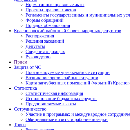
Нормативные правовые акты
Проекты правовых актов
Регламенты государственных и муниципальных усл
Формы обращений
Порядок обжалования
Красногорский районный Совет народных депутатов
Распоряжения
Решения заседаний
Депутаты
Сведения о доходах
Руководство
Прием
Защита от ЧС
Прогнозируемые чрезвычайные ситуации
Возникшие чрезвычайные ситуации
Карта заглубленных помещений (укрытий) Красног
Статистика
Статистическая информация
Использование бюджетных средств
Предоставляемые льготы
Сотрудничество
Участие в программах и международное сотруднич
Официальные визиты и рабочие поездки
Торги
Реестр заказов