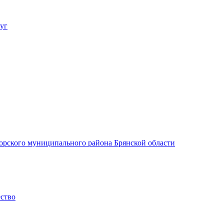
уг
орского муниципального района Брянской области
ество