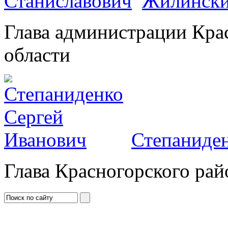
Жилински
Глава администрации Кра
области
Степаниден
Глава Красногорского рай