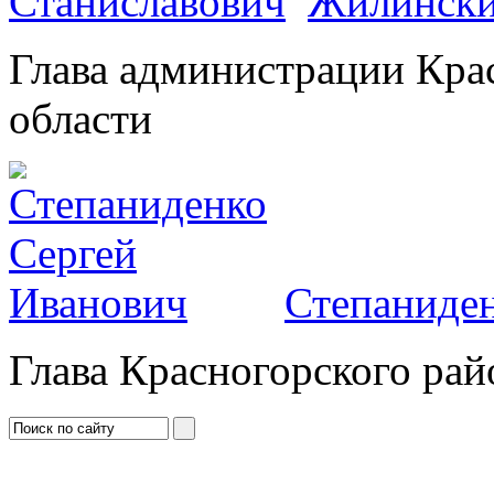
Жилински
Глава администрации Кра
области
Степаниден
Глава Красногорского рай